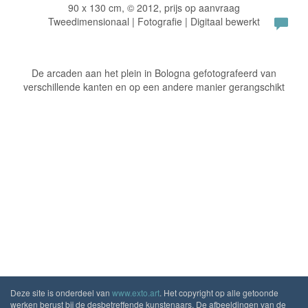
90 x 130 cm, © 2012, prijs op aanvraag
Tweedimensionaal | Fotografie | Digitaal bewerkt
De arcaden aan het plein in Bologna gefotografeerd van
verschillende kanten en op een andere manier gerangschikt
Deze site is onderdeel van
www.exto.art
. Het copyright op alle getoonde
werken berust bij de desbetreffende kunstenaars. De afbeeldingen van de